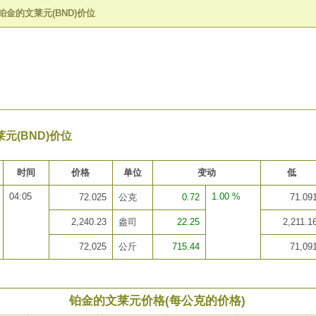
铂金的文莱元(BND)价位
元(BND)价位
时间
价格
单位
变动
低
04:05
1.00 %
72.025
公克
0.72
71.09
2,240.23
盎司
22.25
2,211.1
72,025
公斤
715.44
71,09
铂金的文莱元价格(每公克的价格)