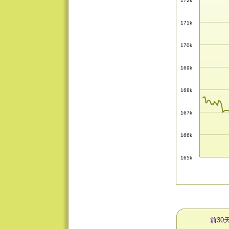
172k
171k
170k
169k
168k
167k
166k
165k
前30